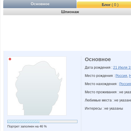
Основное
Блог
( 0 )
Шпионаж
Основное
Дата рождения :
21 Июля
1
Место рождения :
Россия
,
Н
Место нахождения :
Россия
Место проживания : не ука
Любимые места : не указа
Интересы : не указаны
Портрет заполнен на 46 %