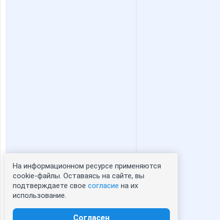
На информационном ресурсе применяются
Статистика портрета:
cookie-файлы. Оставаясь на сайте, вы
подтверждаете свое
согласие
на их
сейчас просматривают портрет - 0
использование.
зарегистрированные пользователи
посетившие портрет за 7 дней - 0
Согласен