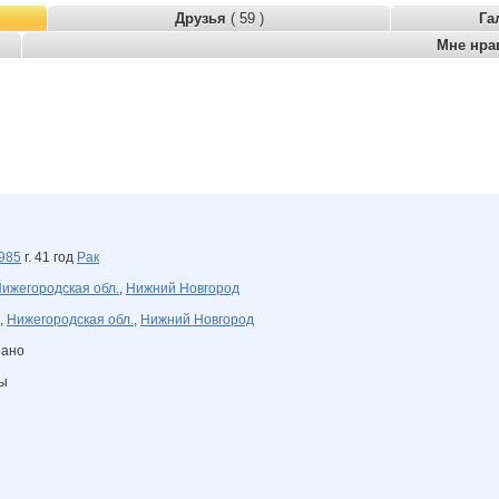
Друзья
( 59 )
Га
Мне нра
985
г. 41 год
Рак
ижегородская обл.
,
Нижний Новгород
,
Нижегородская обл.
,
Нижний Новгород
зано
ны