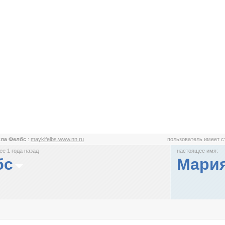
кла Фелбс
:
mayklfelbs.www.nn.ru
пользователь имеет 
е 1 года назад
настоящее имя:
бс
Мари