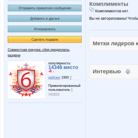
Комплименты
Отправить приватное сообщение
Комплиментов нет.
Вы не авторизованы! Чтоб
Добавить в друзья
Игнорировать
Сделать подарок
Метки лидеров
Совместная покупка: сбор предоплаты,
раздачи
популярность:
14346 место
Интервью
-6 ↓
рейтинг
1900
?
Привилегированный
пользователь
6
уровня